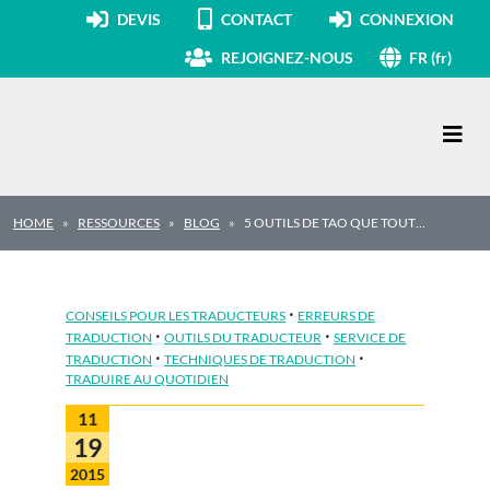
DEVIS
CONTACT
CONNEXION
REJOIGNEZ-NOUS
FR (fr)
Navigation principale
HOME
RESSOURCES
BLOG
5 OUTILS DE TAO QUE TOUT…
·
CONSEILS POUR LES TRADUCTEURS
ERREURS DE
·
·
TRADUCTION
OUTILS DU TRADUCTEUR
SERVICE DE
·
·
TRADUCTION
TECHNIQUES DE TRADUCTION
TRADUIRE AU QUOTIDIEN
11
19
2015