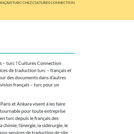
RANÇAIS TURC CHEZ CULTURES CONNECTION
s – turc ? Cultures Connection
ces de traduction turc – français et
pour des documents dans d’autres
ision français – turc pour un
ris et Ankara visent à les faire
tournable pour toute entreprise
n turc depuis le français des
himie, l’énergie, la sidérurgie, le
 nos services de traduction de site