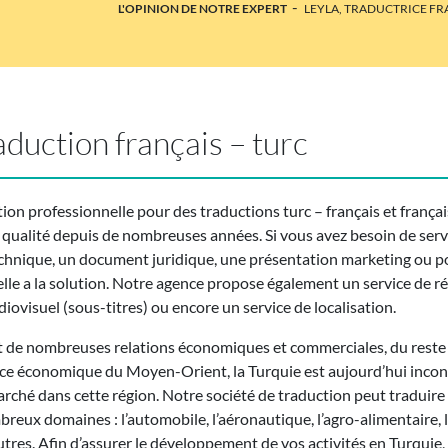
-
L'OPINION DE NOTRE EXPERT
LEYLA, TRADUCTRICE F
aduction français – turc
on professionnelle pour des traductions turc – français et françai
 qualité depuis de nombreuses années. Si vous avez besoin de servi
echnique, un document juridique, une présentation marketing ou 
le a la solution. Notre agence propose également un service de rév
iovisuel (sous-titres) ou encore un service de localisation.
t de nombreuses relations économiques et commerciales, du reste Pa
ce économique du Moyen-Orient, la Turquie est aujourd’hui incon
rché dans cette région. Notre société de traduction peut traduire e
x domaines : l’automobile, l’aéronautique, l’agro-alimentaire, la c
utres. Afin d’assurer le développement de vos activités en Turquie,