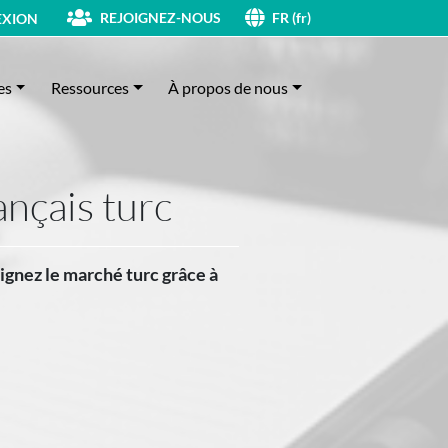
REJOIGNEZ-NOUS
XION
FR (fr)
es
Ressources
À propos de nous
ançais turc
ignez le marché turc grâce à