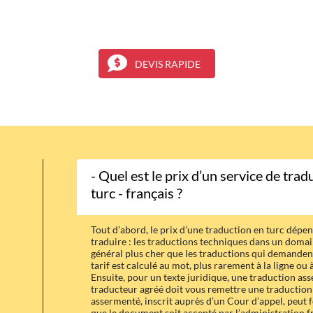
DEVIS RAPIDE
- Quel est le prix d’un service de trad
turc - français ?
Tout d’abord, le prix d’une traduction en turc dépe
traduire : les traductions techniques dans un doma
général plus cher que les traductions qui demandent
tarif est calculé au mot, plus rarement à la ligne ou à
Ensuite, pour un texte juridique, une traduction ass
traducteur agréé doit vous remettre une traduction 
assermenté, inscrit auprès d’un Cour d’appel, peut 
que le document soit accepté par l’administration fr