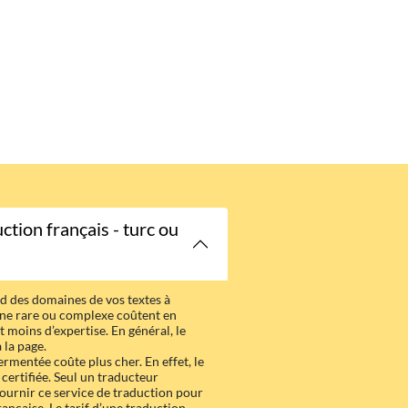
uction français - turc ou
nd des domaines de vos textes à
ine rare ou complexe coûtent en
 moins d’expertise. En général, le
 la page.
ermentée coûte plus cher. En effet, le
certifiée. Seul un traducteur
fournir ce service de traduction pour
ançaise. Le tarif d’une traduction