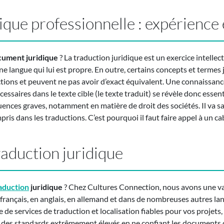
dique professionnelle : expérienc
cument juridique
? La traduction juridique est un exercice intelle
e langue qui lui est propre. En outre, certains concepts et termes
dictions et peuvent ne pas avoir d’exact équivalent. Une connaissa
essaires dans le texte cible (le texte traduit) se révèle donc essen
nces graves, notamment en matière de droit des sociétés. Il va sans
pris dans les traductions. C’est pourquoi il faut faire appel à un c
aduction juridique
aduction
juridique
? Chez Cultures Connection, nous avons une va
 français, en anglais, en allemand et dans de nombreuses autres la
 de services de traduction et localisation fiables pour vos projets,
s des standards extrêmement élevés en ne confiant les documents d