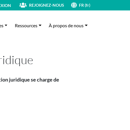
REJOIGNEZ-NOUS
XION
FR (fr)
es
Ressources
À propos de nous
ridique
ion juridique se charge de