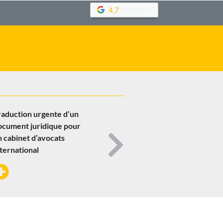
4,7
raduction urgente d’un
ocument juridique pour
n cabinet d’avocats
ternational
Next