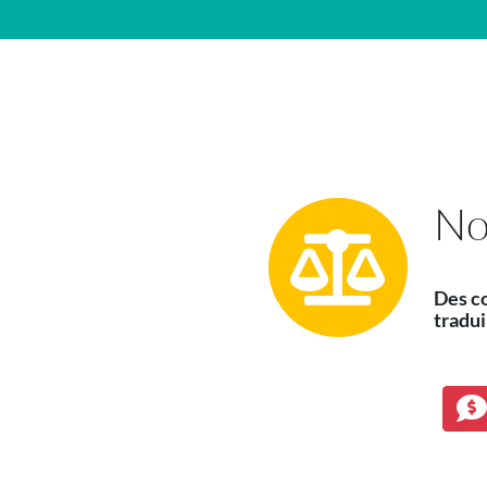
Navigation principale
No
Des co
tradui