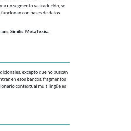
r a un segmento ya traducido, se
o funcionan con bases de datos
rans
,
Similis
,
MetaTexis
…
adicionales, excepto que no buscan
ntrar, en esos bancos, fragmentos
ccionario contextual multilingüe es