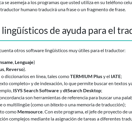
a se asemeja a los programas que usted utiliza en su teléfono celul
traductor humano traducirá una frase o un fragmento de frase.
ingüísticos de ayuda para el tra
uenta otros software lingüísticos muy útiles para el traductor:
nsame
,
Lenguaje
)
lus
,
Reverso
).
o diccionarios en línea, tales como
TERMIUM Plus
y el
IATE
;
xto completo» y de indexación, lo que permite buscar en textos 
jemplo,
ISYS Search Software
y
dtSearch Desktop
;
ncordancia son herramientas de referencia para buscar una palabr
üe o multilingüe (como un
bitexto
o una memoria de traducción);
ecto como
Memsource
. Con este programa, el jefe de proyecto de 
ción complejos mediante la asignación de tareas a diferentes trad