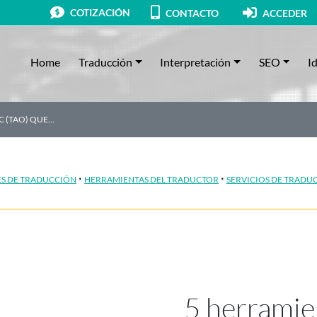
COTIZACIÓN
CONTACTO
ACCEDER
Home
Traducción
Interpretación
SEO
I
C (TAO) QUE…
·
·
S DE TRADUCCIÓN
HERRAMIENTAS DEL TRADUCTOR
SERVICIOS DE TRADU
5 herramie