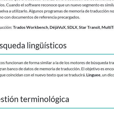
dos. Cuando el software reconoce que un nuevo segmento es simila
uelva a utilizarlo. Algunos programas de memoria de traducción n
ino con documentos de referencia precargados.
ucción:
Trados Workbench
,
DéjàVuX
,
SDLX
,
Star Transit
,
MultiT
squeda lingüísticos
os funcionan de forma similar a la de los motores de búsqueda tr
 gran banco de datos de memoria de traducción. El objetivo es enco
ue coincidan con el nuevo texto que se traducirá.
Linguee
, un di
estión terminológica