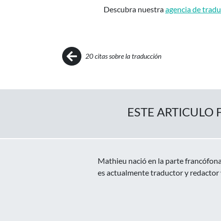
Descubra nuestra
agencia de trad
Post navigation
20 citas sobre la traducción
ESTE ARTICULO 
Mathieu nació en la parte francófona
es actualmente traductor y redactor