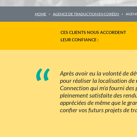
HOME
AGENCE DE TRADUCTION EN CORÉEN
AGENC
CES CLIENTS NOUS ACCORDENT
LEUR CONFIANCE :
“
Après avoir eu la volonté de dé
pour réaliser la localisation de
Connection qui m'a fourni des p
pleinement satisfaite des rendus
appréciées de même que le gran
confier vos futurs projets de t