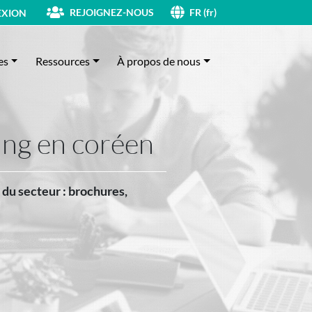
REJOIGNEZ-NOUS
XION
FR (fr)
es
Ressources
À propos de nous
ing en coréen
 du secteur : brochures,