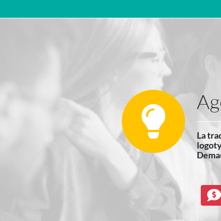
Navigation principale
Ag
La tra
logoty
Deman