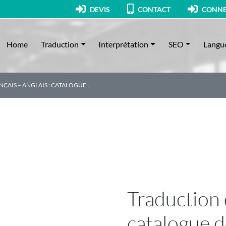
DEVIS
CONTACT
CONNE
Home
Traduction
Interprétation
SEO
Langu
ÇAIS – ANGLAIS : CATALOGUE…
Traduction 
catalogue 