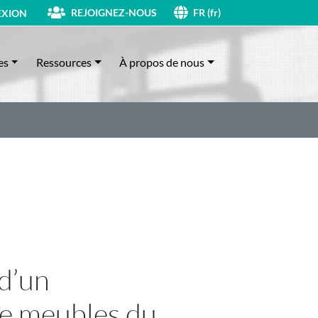
REJOIGNEZ-NOUS
XION
FR (fr)
es
Ressources
À propos de nous
d’un
de meubles du