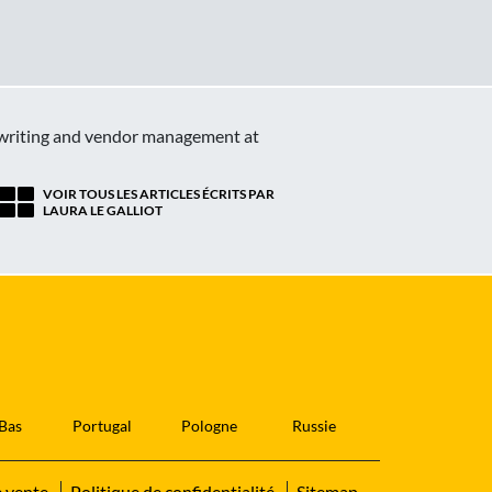
n, writing and vendor management at
VOIR TOUS LES ARTICLES ÉCRITS PAR
LAURA LE GALLIOT
Bas
Portugal
Pologne
Russie
e vente
Politique de confidentialité
Sitemap