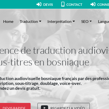
DEVIS
CONTACT
CONNE
Home
Traduction
Interprétation
SEO
Langu
ence de traduction audiovis
us-titres en bosniaque
duction audiovisuelle bosniaque français par des professi
ription, sous-titrage, doublage, voice-over.
dez un devis gratuit.
DEVIS RAPIDE
REGARDEZ LA VIDÉO