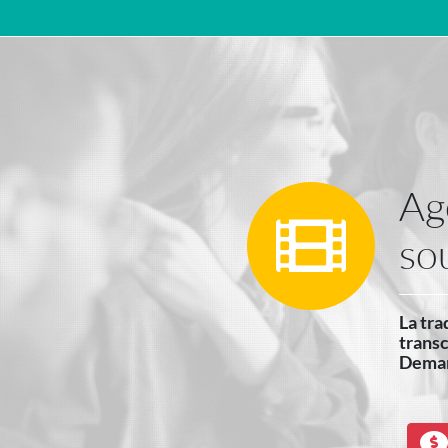
Navigation principale
Ag
so
La tra
transc
Deman