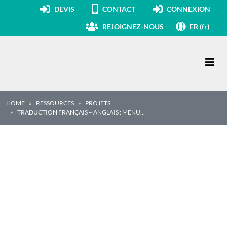
DEVIS
CONTACT
CONNEXION
REJOIGNEZ-NOUS
FR (fr)
Navigation principale
HOME
RESSOURCES
PROJETS
TRADUCTION FRANÇAIS – ANGLAIS : MENU…