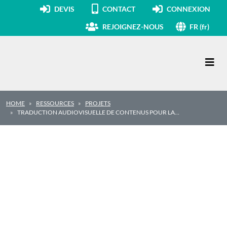
DEVIS
CONTACT
CONNEXION
REJOIGNEZ-NOUS
FR (fr)
Navigation principale
HOME
RESSOURCES
PROJETS
TRADUCTION AUDIOVISUELLE DE CONTENUS POUR LA…