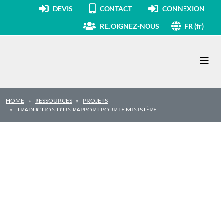
DEVIS
CONTACT
CONNEXION
REJOIGNEZ-NOUS
FR (fr)
Navigation principale
HOME
RESSOURCES
PROJETS
TRADUCTION D’UN RAPPORT POUR LE MINISTÈRE…