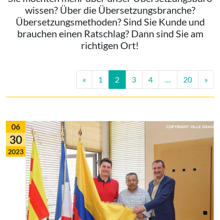
wissen? Über die Übersetzungsbranche?
Übersetzungsmethoden? Sind Sie Kunde und
brauchen einen Ratschlag? Dann sind Sie am
richtigen Ort!
Beitrags-Navigation
«
1
2
3
4
…
20
»
06
30
2023