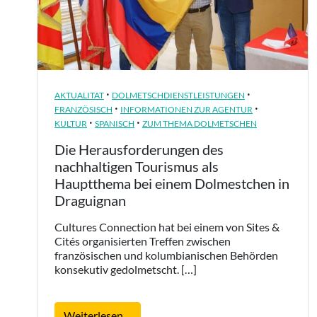
·
·
AKTUALITAT
DOLMETSCHDIENSTLEISTUNGEN
·
·
FRANZÖSISCH
INFORMATIONEN ZUR AGENTUR
·
·
KULTUR
SPANISCH
ZUM THEMA DOLMETSCHEN
Die Herausforderungen des
nachhaltigen Tourismus als
Hauptthema bei einem Dolmestchen in
Draguignan
Cultures Connection hat bei einem von Sites &
Cités organisierten Treffen zwischen
französischen und kolumbianischen Behörden
konsekutiv gedolmetscht. […]
from Die Herausforderungen des nach
Weiterlesen…