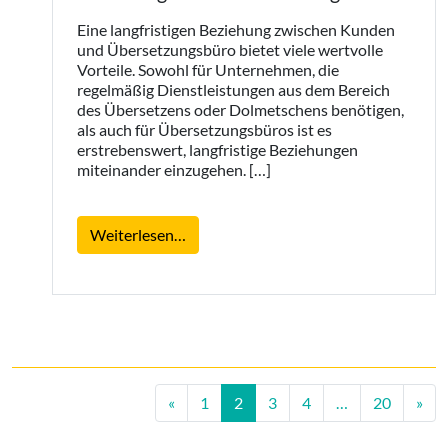
Eine langfristigen Beziehung zwischen Kunden
und Übersetzungsbüro bietet viele wertvolle
Vorteile. Sowohl für Unternehmen, die
regelmäßig Dienstleistungen aus dem Bereich
des Übersetzens oder Dolmetschens benötigen,
als auch für Übersetzungsbüros ist es
erstrebenswert, langfristige Beziehungen
miteinander einzugehen. […]
from Welche Vorteile hat eine langfr
Weiterlesen…
Beitrags-Navigation
«
1
2
3
4
…
20
»