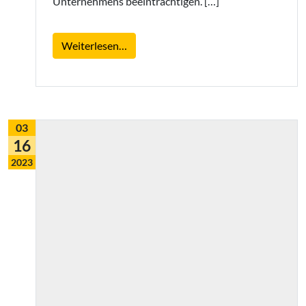
Unternehmens beeinträchtigen. […]
from Warum es wichtig ist, einen Slog
Weiterlesen…
03
16
2023