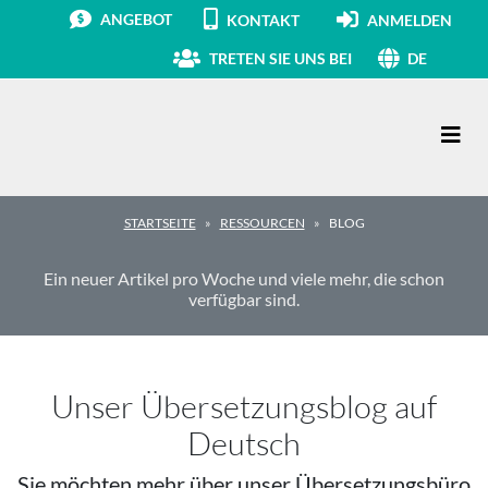
ANGEBOT
KONTAKT
ANMELDEN
TRETEN SIE UNS BEI
DE
Hauptnavigation
STARTSEITE
RESSOURCEN
BLOG
Ein neuer Artikel pro Woche und viele mehr, die schon
verfügbar sind.
Unser Übersetzungsblog auf
Deutsch
Sie möchten mehr über unser Übersetzungsbüro