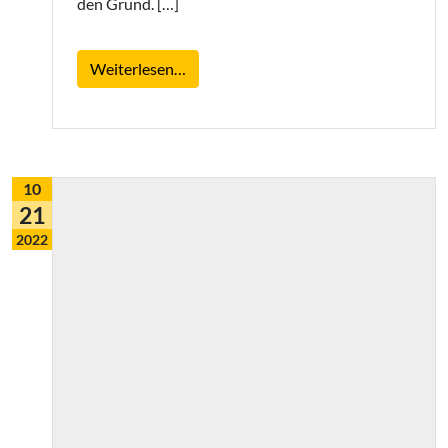
den Grund. […]
from Wie erhält man eine gute Fachüb
Weiterlesen…
10
21
2022