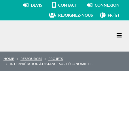
DEVIS
CONTACT
CONNEXION
REJOIGNEZ-NOUS
FR (fr)
Navigation principale
HOME
RESSOURCES
PROJETS
INTERPRÉTATION À DISTANCE SUR L’ÉCONOMIE ET…