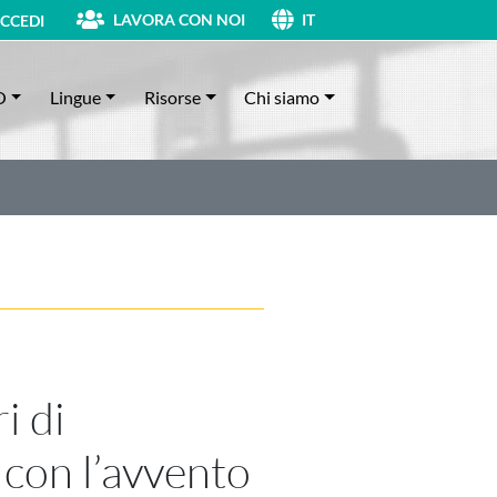
LAVORA CON NOI
CCEDI
IT
O
Lingue
Risorse
Chi siamo
i di
 con l’avvento