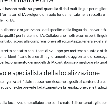
IA si basano molto su grandi quantità di dati multilingue per migliora
 e i formatori di IA svolgono un ruolo fondamentale nella raccolta e n
lli di IA.
ripuliscono e organizzano i dati specifici della lingua da una varietà
 qualità per i sistemi di IA. Collaborano inoltre con esperti linguis
contribuiscono alla comprensione e all’accuratezza generale del si
a stretto contatto con i team di sviluppo per mettere a punto e otti
istema, identificano le aree di miglioramento e aggiornano di conse
perfezionamento dei modelli di IA contribuisce a migliorare la qual
vo e specialista della localizzazione
ntelligenza artificiale spesso non riescono a gestire i contenuti crea
raduzione che prevede l’adattamento e la regolazione delle traduzi
ti della localizzazione collaborano con i creatori di contenuti, gli op