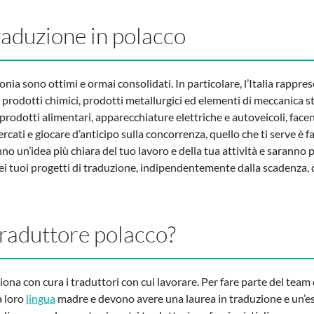
 traduzione in polacco
lonia sono ottimi e ormai consolidati. In particolare, l’Italia rappre
, prodotti chimici, prodotti metallurgici ed elementi di meccanica s
rodotti alimentari, apparecchiature elettriche e autoveicoli, facendo
ercati e giocare d’anticipo sulla concorrenza, quello che ti serve è f
nno un’idea più chiara del tuo lavoro e della tua attività e saranno pi
 tuoi progetti di traduzione, indipendentemente dalla scadenza, d
traduttore polacco?
iona con cura i traduttori con cui lavorare. Per fare parte del tea
a loro
lingua
madre e devono avere una laurea in traduzione e un’es