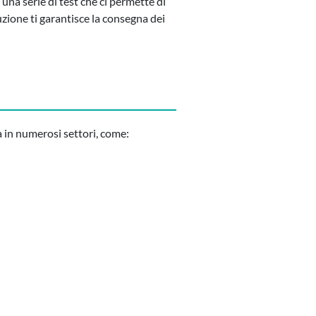
una serie di test che ci permette di
uzione ti garantisce la consegna dei
à in numerosi settori, come: