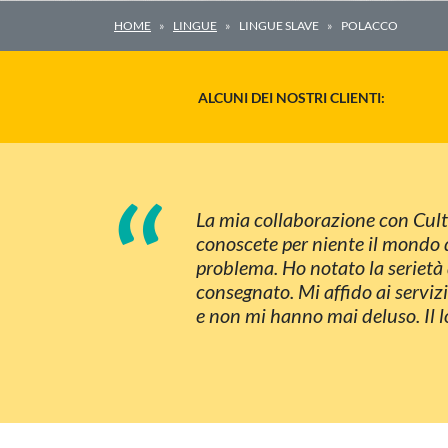
HOME
LINGUE
LINGUE SLAVE
POLACCO
ALCUNI DEI NOSTRI CLIENTI:
“
La mia collaborazione con Cultu
conoscete per niente il mondo d
problema. Ho notato la serietà 
consegnato. Mi affido ai serviz
e non mi hanno mai deluso. Il l