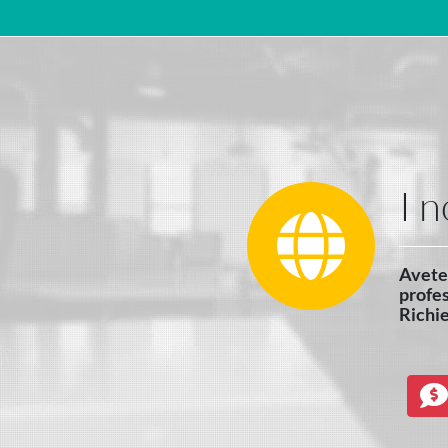
Navigazione principale
I n
Avete 
profes
Richie