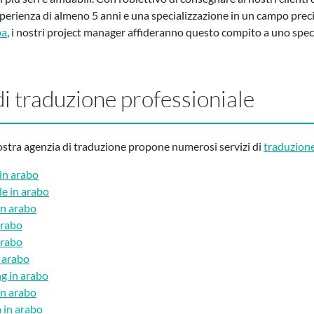
sperienza di almeno 5 anni e una specializzazione in un campo preci
ba
, i nostri project manager affideranno questo compito a uno speci
di traduzione professioniale
nostra agenzia di traduzione propone numerosi servizi di
traduzione
 in arabo
le in arabo
 in arabo
arabo
arabo
n arabo
ng in arabo
 in arabo
a in arabo