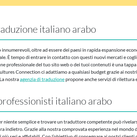
 traduzione italiano arabo
ono innumerevoli, oltre ad essere dei paesi in rapida espansione eco
le. È tempo di entrare in contatto con questi nuovi mercati e cogli
one professionale del tuo sito web o dei tuoi contenuti è una tapp
Cultures Connection ci adattiamo a qualsiasi budget grazie ai nostri
 La nostra
agenzia di traduzione
propone anche servizi di rilettura e
 professionisti italiano arabo
r niente semplice e trovare un traduttore competente può rivelarsi 
tira indietro. Grazie alla nostra comprovata esperienza nel mondo d
 più seri e affidabili. Con l’obiettivo di consegnare ai nostri clienti