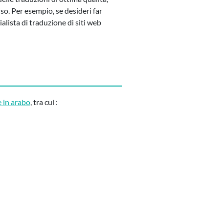
so. Per esempio, se desideri far
alista di traduzione di siti web
 in arabo
, tra cui :