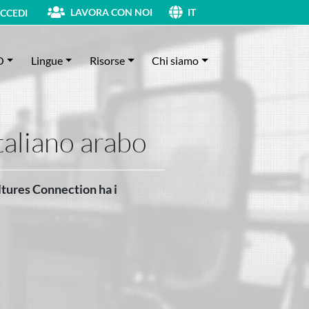
LAVORA CON NOI
CCEDI
IT
O
Lingue
Risorse
Chi siamo
italiano arabo
ultures Connection ha i