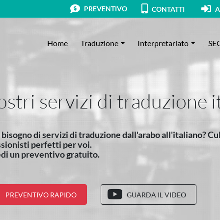
PREVENTIVO
CONTATTI
A
Home
Traduzione
Interpretariato
SE
ostri servizi di traduzione 
bisogno di servizi di traduzione dall'arabo all'italiano? C
sionisti perfetti per voi.
di un preventivo gratuito.
PREVENTIVO RAPIDO
GUARDA IL VIDEO