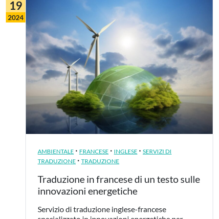
19
2024
·
·
·
AMBIENTALE
FRANCESE
INGLESE
SERVIZI DI
·
TRADUZIONE
TRADUZIONE
Traduzione in francese di un testo sulle
innovazioni energetiche
Servizio di traduzione inglese-francese
specializzato in innovazioni energetiche per