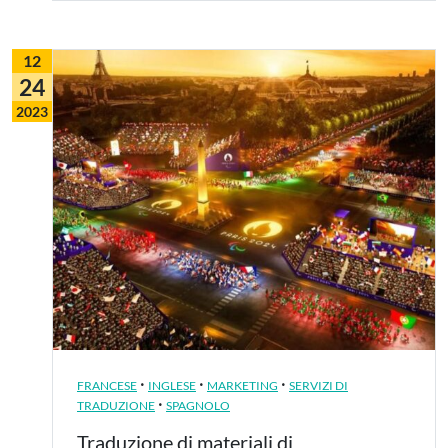
12
24
2023
·
·
·
FRANCESE
INGLESE
MARKETING
SERVIZI DI
·
TRADUZIONE
SPAGNOLO
Traduzione di materiali di