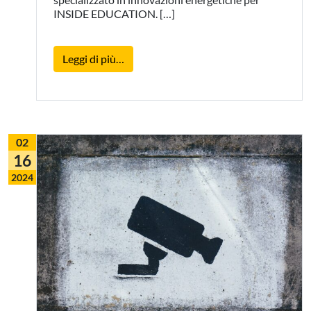
INSIDE EDUCATION. […]
from Traduzione in francese di un testo
Leggi di più…
02
16
2024