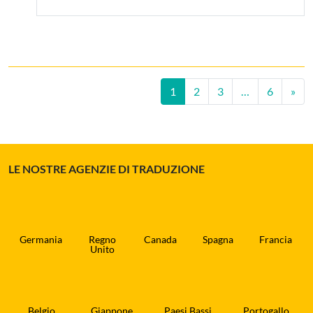
Navigazione degli art
1
2
3
…
6
»
LE NOSTRE AGENZIE DI TRADUZIONE
Germania
Regno
Canada
Spagna
Francia
Unito
Belgio
Giappone
Paesi Bassi
Portogallo