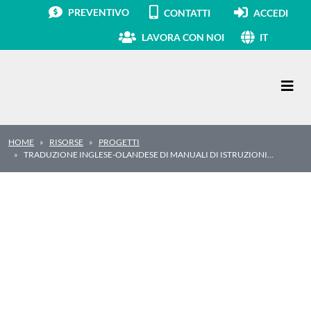
PREVENTIVO
CONTATTI
ACCEDI
LAVORA CON NOI
IT
Navigazione principale
HOME
RISORSE
PROGETTI
TRADUZIONE INGLESE-OLANDESE DI MANUALI DI ISTRUZIONI…