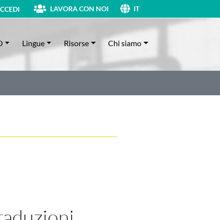
LAVORA CON NOI
CCEDI
IT
O
Lingue
Risorse
Chi siamo
raduzioni