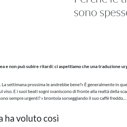
sono spess
ea e non può subire ritardi: ci aspettiamo che una traduzione ur
 La settimana prossima le andrebbe bene?» È generalmente in quel
sul viso. E i suoi beati sogni svaniscono di fronte alla realtà della s
sono sempre urgenti? » brontola sorseggiando il suo caffè freddo…
a ha voluto così