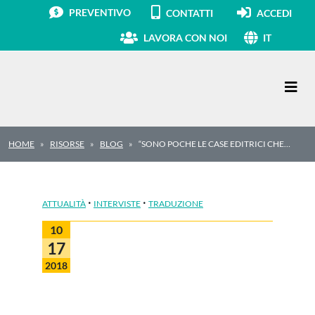
PREVENTIVO
CONTATTI
ACCEDI
LAVORA CON NOI
IT
Navigazione principale
HOME
RISORSE
BLOG
“SONO POCHE LE CASE EDITRICI CHE…
·
·
ATTUALITÀ
INTERVISTE
TRADUZIONE
10
17
2018