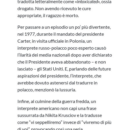
tradotta letteralmente come «
intoxicated
», ossia
drogato. Non avendo ricevuto le cure
appropriate, il ragazzo è morto.
Per passare a un episodio un po’ più divertente,
nel 1977, durante il mandato del presidente
Carter, in visita ufficiale in Polonia, un
interprete russo-polacco poco esperto causò
l’ilarità dei media nazionali dopo aver dichiarato
che il Presidente aveva abbandonato – e non
lasciato – gli Stati Uniti. E, parlando delle future
aspirazioni del presidente, l’interprete, che
avrebbe dovuto astenersi dal tradurre in
polacco, menzionò la lussuria.
Infine, al culmine della guerra fredda, un
interprete americano non capì una frase
sussurrata da Nikita Krusciov e la tradusse
come “vi seppelliremo” invece di “vivremo di più
di voi”, provocando così una seria