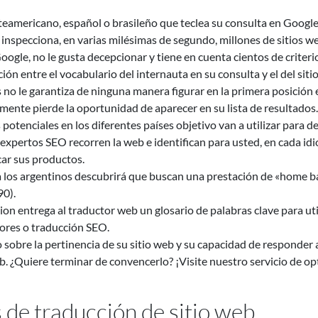
eamericano, español o brasileño que teclea su consulta en Google.
nspecciona, en varias milésimas de segundo, millones de sitios we
ogle, no le gusta decepcionar y tiene en cuenta cientos de criterio
n entre el vocabulario del internauta en su consulta y el del sitio
 no le garantiza de ninguna manera figurar en la primera posición 
ente pierde la oportunidad de aparecer en su lista de resultados.
s potenciales en los diferentes países objetivo van a utilizar para 
expertos SEO recorren la web e identifican para usted, en cada idio
car sus productos.
 a los argentinos descubrirá que buscan una prestación de «home 
90).
on entrega al traductor web un glosario de palabras clave para uti
ores o traducción SEO.
sobre la pertinencia de su sitio web y su capacidad de responder al
. ¿Quiere terminar de convencerlo? ¡Visite nuestro servicio de o
 de traducción de sitio web