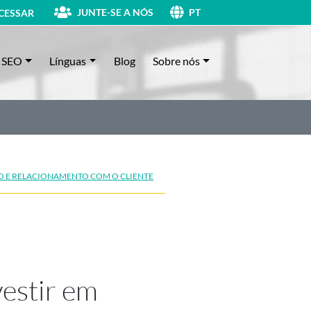
JUNTE-SE A NÓS
CESSAR
PT
SEO
Línguas
Blog
Sobre nós
 E RELACIONAMENTO COM O CLIENTE
vestir em