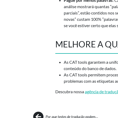
Pague por menos palavras:
CA
análise mostrará quantas “pala
parciais”, estão contidos nos
novas” custam 100% ”palavras
se você estiver certo que elas 
MELHORE A QU
As CAT tools garantem a
unif
conteúdo do banco de dados.
As CAT tools permitem
proces
problemas com as etiquetas 
Descubra nossa
agência de traduç
Post navigation
Por que testes de tradução podem…