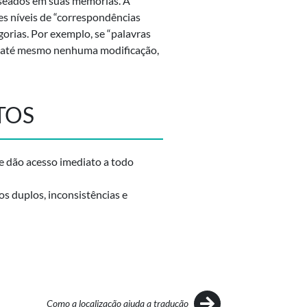
aseados em suas memórias. A
tes níveis de “correspondências
orias. Por exemplo, se “palavras
u até mesmo nenhuma modificação,
TOS
m e dão acesso imediato a todo
os duplos, inconsistências e
Como a localização ajuda a tradução