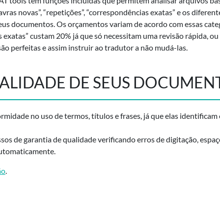
T tools tem funções incluídas que permitem analisar arquivos b
vras novas”, “repetições”, “correspondências exatas” e os diferen
 seus documentos. Os orçamentos variam de acordo com essas categ
 exatas” custam 20% já que só necessitam uma revisão rápida, o
são perfeitas e assim instruir ao tradutor a não mudá-las.
ALIDADE DE SEUS DOCUMEN
ormidade
no uso de termos, títulos e frases, já que elas identifica
sos de garantia de qualidade
verificando erros de digitação, espaç
automaticamente.
ão
.