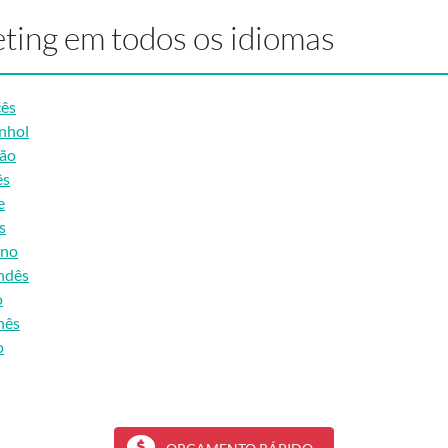
ting em todos os idiomas
cês
nhol
mão
ês
e
s
ano
ndês
o
nês
o