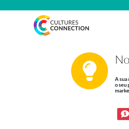
Navegação principal
No
A sua 
o seu 
marke