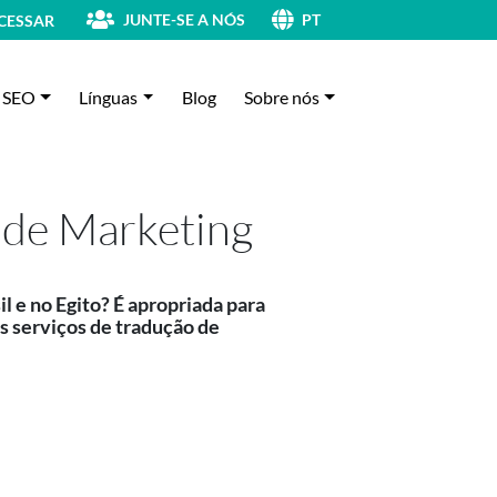
JUNTE-SE A NÓS
CESSAR
PT
SEO
Línguas
Blog
Sobre nós
 de Marketing
 e no Egito? É apropriada para
s serviços de tradução de