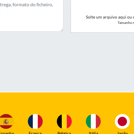
Solte um arquivo aqui ou 
Tamanho m
Espanha
França
Bélgica
Itália
Japão