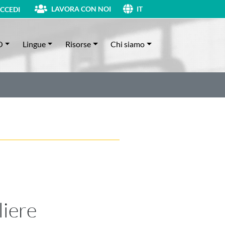
LAVORA CON NOI
CCEDI
IT
O
Lingue
Risorse
Chi siamo
iere