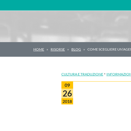
Navigazione principale
HOME
RISORSE
BLOG
COME SCEGLIERE UN’AGE
·
CULTURA E TRADUZIONE
INFORMAZION
09
26
2018