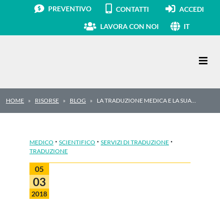
PREVENTIVO
CONTATTI
ACCEDI
LAVORA CON NOI
IT
Navigazione principale
HOME
RISORSE
BLOG
LA TRADUZIONE MEDICA E LA SUA…
·
·
·
MEDICO
SCIENTIFICO
SERVIZI DI TRADUZIONE
TRADUZIONE
05
03
2018