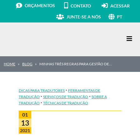
ORÇAMENTOS
CONTATO
ACESSAR
JUNTE-SE A NÓS
PT
Navegação principal
HOME
BLOG
MINHAS TRÊS REGRAS PARA GESTÃO DE…
·
DICAS PARA TRADUTORES
FERRAMENTAS DE
·
·
TRADUÇÃO
SERVIÇOS DE TRADUÇÃO
SOBRE A
·
TRADUÇÃO
TÉCNICAS DE TRADUÇÃO
01
13
2021