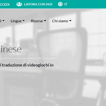
LAVORA CON NOI
CCEDI
IT
O
Lingue
Risorse
Chi siamo
cinese
di traduzione di videogiochi in