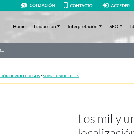
COTIZACIÓN
CONTACTO
ACCEDER
Home
Traducción
Interpretación
SEO
I
DE…
·
CIÓN DE VIDEOJUEGOS
SOBRE TRADUCCIÓN
Los mil y un
localizació