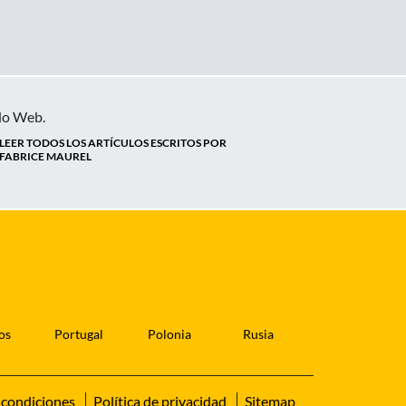
ido Web.
LEER TODOS LOS ARTÍCULOS ESCRITOS POR
FABRICE MAUREL
os
Portugal
Polonia
Rusia
 condiciones
Política de privacidad
Sitemap