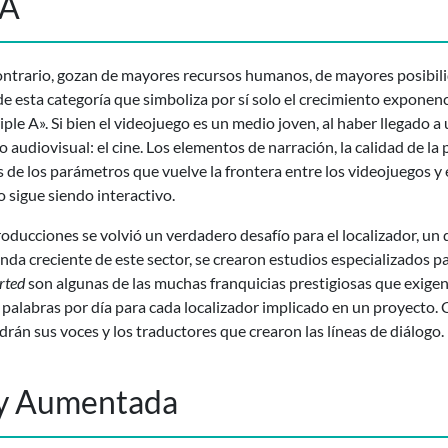
 A
 contrario, gozan de mayores recursos humanos, de mayores posibi
a de esta categoría que simboliza por sí solo el crecimiento exponen
iple A». Si bien el videojuego es un medio joven, al haber llegado a
 audiovisual: el cine. Los elementos de narración, la calidad de la
 de los parámetros que vuelve la frontera entre los videojuegos y 
 sigue siendo interactivo.
oducciones se volvió un verdadero desafío para el localizador, un 
anda creciente de este sector, se crearon estudios especializados pa
rted
son algunas de las muchas franquicias prestigiosas que exigen 
alabras por día para cada localizador implicado en un proyecto. C
rán sus voces y los traductores que crearon las líneas de diálogo.
 y Aumentada