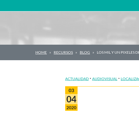
Navegación principal
HOME
RECURSOS
BLOG
LOS MIL Y UN PIXELES 
·
·
ACTUALIDAD
AUDIOVISUAL
LOCALIZA
03
04
2020