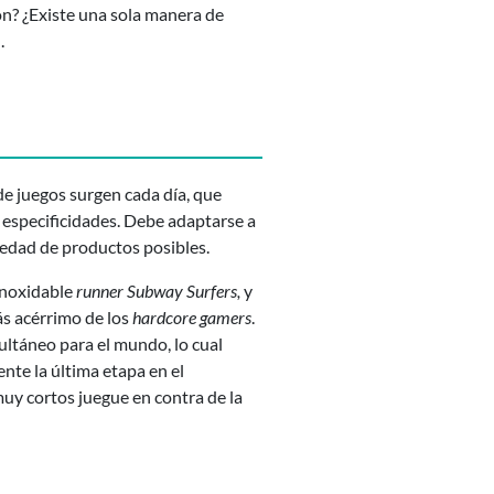
ón? ¿Existe una sola manera de
.
de juegos surgen cada día, que
s especificidades. Debe adaptarse a
iedad de productos posibles.
inoxidable
runner Subway Surfers,
y
ás acérrimo de los
hardcore gamers
.
ultáneo para el mundo, lo cual
nte la última etapa en el
muy cortos juegue en contra de la