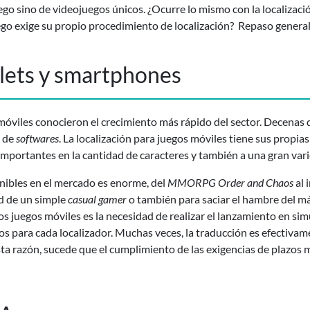
ego sino de videojuegos únicos. ¿Ocurre lo mismo con la localizaci
uego exige su propio procedimiento de localización? Repaso general
blets y smartphones
móviles conocieron el crecimiento más rápido del sector. Decenas 
e de
softwares
. La localización para juegos móviles tiene sus propia
 importantes en la cantidad de caracteres y también a una gran var
onibles en el mercado es enorme, del
MMORPG Order and Chaos
al 
ad de un simple
casual gamer
o también para saciar el hambre del m
s juegos móviles es la necesidad de realizar el lanzamiento en sim
s para cada localizador. Muchas veces, la traducción es efectivame
sta razón, sucede que el cumplimiento de las exigencias de plazos 