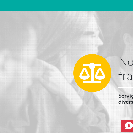
Navegação principal
No
fr
Serviç
divers