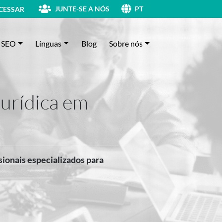
JUNTE-SE A NÓS
CESSAR
PT
SEO
Línguas
Blog
Sobre nós
jurídica em
sionais especializados para