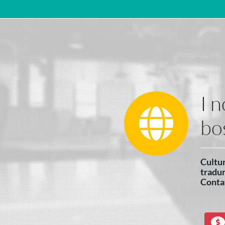
Navigazione principale
I n
bo
Cultur
tradur
Contat