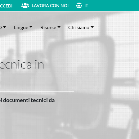
LAVORA CON NOI
CCEDI
IT
O
Lingue
Risorse
Chi siamo
tecnica in
uoi documenti tecnici da