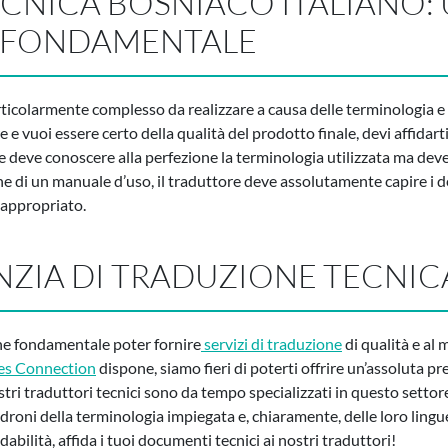
CNICA BOSNIACO ITALIANO:
 FONDAMENTALE
ticolarmente complesso da realizzare a causa delle terminologia e
e vuoi essere certo della qualità del prodotto finale, devi affidart
ore deve conoscere alla perfezione la terminologia utilizzata ma deve
e di un manuale d’uso, il traduttore deve assolutamente capire i d
 appropriato.
NZIA DI TRADUZIONE TECNIC
ene fondamentale poter fornire
servizi di traduzione
di qualità e al 
es Connection
dispone, siamo fieri di poterti offrire un’assoluta pr
stri traduttori tecnici sono da tempo specializzati in questo settore,
oni della terminologia impiegata e, chiaramente, delle loro lingue di
idabilità, affida i tuoi documenti tecnici ai nostri traduttori!