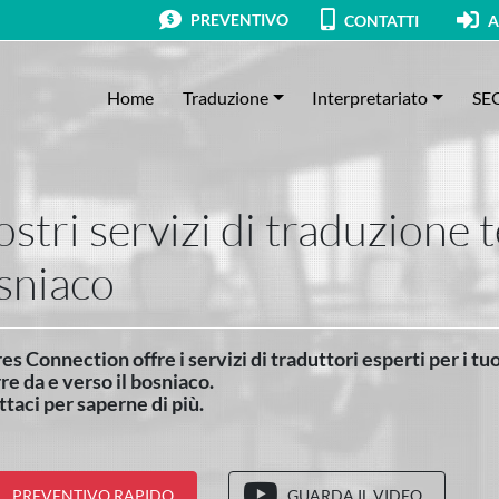
PREVENTIVO
CONTATTI
A
Home
Traduzione
Interpretariato
SE
ostri servizi di traduzione 
sniaco
es Connection offre i servizi di traduttori esperti per i t
re da e verso il bosniaco.
taci per saperne di più.
PREVENTIVO RAPIDO
GUARDA IL VIDEO