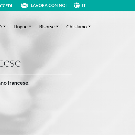
LAVORA CON NOI
CCEDI
IT
O
Lingue
Risorse
Chi siamo
ncese
ano francese.