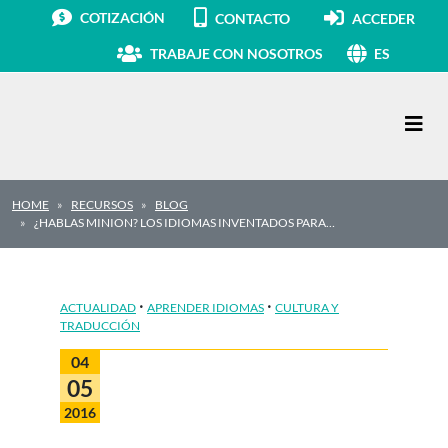
COTIZACIÓN
CONTACTO
ACCEDER
TRABAJE CON NOSOTROS
ES
Navegación principal
HOME
RECURSOS
BLOG
¿HABLAS MINION? LOS IDIOMAS INVENTADOS PARA…
·
·
ACTUALIDAD
APRENDER IDIOMAS
CULTURA Y
TRADUCCIÓN
04
05
2016