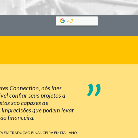
4,7
”
res Connection, nós lhes
el confiar seus projetos a
istas são capazes de
 e imprecisões que podem levar
ão financeira.
STA EM TRADUÇÃO FINANCEIRA EM ITALIANO