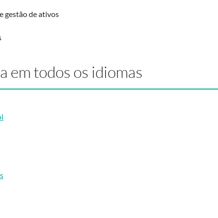
e gestão de ativos
s
ra em todos os idiomas
l
s