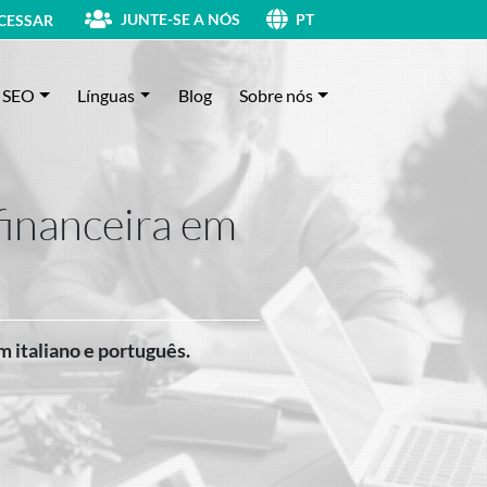
JUNTE-SE A NÓS
CESSAR
PT
SEO
Línguas
Blog
Sobre nós
financeira em
 italiano e português.