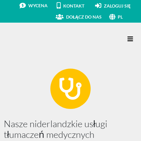
WYCENA
KONTAKT
ZALOGUJ SIĘ
DOŁĄCZ DO NAS
PL
Main Navigation
Nasze niderlandzkie usługi
tłumaczeń medycznych