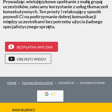
Prowadząc wielojęzykowe spotkanie z małą grupą
uczestników, zalecamy korzystanie z usług tłumaczeń
konsekutywnych. Ten prosty i relaksujący sposób
pozwoli Ci na podtrzymanie dobrej komunikacji
między uczestnikami bez potrzeby użycia żadnego
specjalistycznego sprzętu.
BEZPŁATNA WYCENA
OBEJRZYJ WIDEO
HOME
TŁUMACZENIA USTNE
OSOBIŚCIE
KONSEKUTYWNE
4,7
NASI KLIENCI: