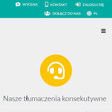
WYCENA
KONTAKT
ZALOGUJ SIĘ
DOŁĄCZ DO NAS
PL
Main Navigation
Nasze tłumaczenia konsekutywne