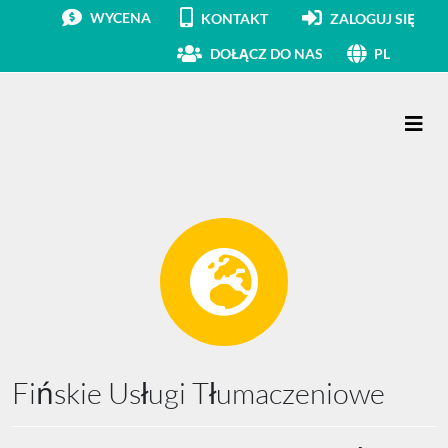
WYCENA
KONTAKT
ZALOGUJ SIĘ
DOŁĄCZ DO NAS
PL
Main Navigation
Fińskie Usługi Tłumaczeniowe