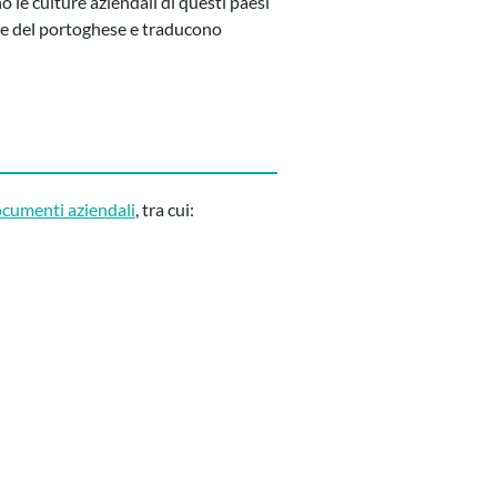
 le culture aziendali di questi paesi
o e del portoghese e traducono
cumenti aziendali
, tra cui: