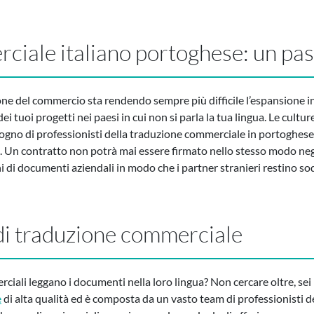
ciale italiano portoghese: un pa
ne del commercio sta rendendo sempre più difficile l’espansione i
dei tuoi progetti nei paesi in cui non si parla la tua lingua. Le cul
sogno di professionisti della traduzione commerciale in portoghese 
e. Un contratto non potrà mai essere firmato nello stesso modo negli
oni di documenti aziendali in modo che i partner stranieri restino so
di traduzione commerciale
ciali leggano i documenti nella loro lingua? Non cercare oltre, sei 
e
di alta qualità ed è composta da un vasto team di professionisti 