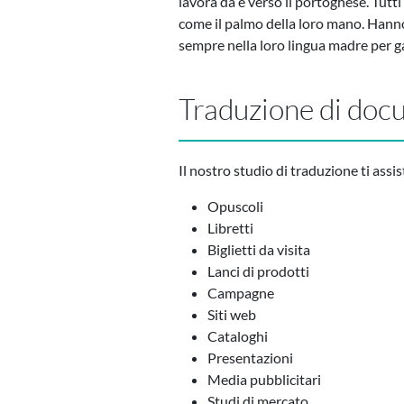
lavora da e verso il portoghese. Tutt
come il palmo della loro mano. Hanno
sempre nella loro lingua madre per gar
Traduzione di doc
Il nostro studio di traduzione ti assis
Opuscoli
Libretti
Biglietti da visita
Lanci di prodotti
Campagne
Siti web
Cataloghi
Presentazioni
Media pubblicitari
Studi di mercato