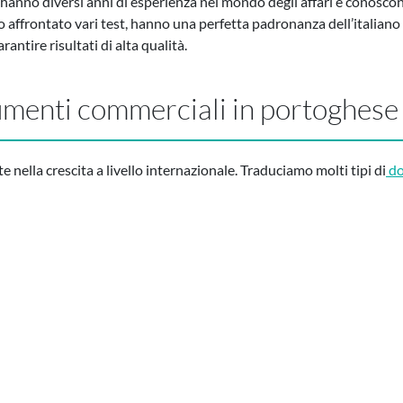
i hanno diversi anni di esperienza nel mondo degli affari e conoscono
 affrontato vari test, hanno una perfetta padronanza dell’italian
antire risultati di alta qualità.
umenti commerciali in portoghese
te nella crescita a livello internazionale. Traduciamo molti tipi di
do