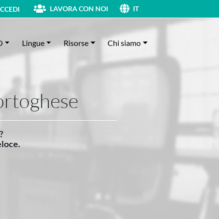
LAVORA CON NOI
CCEDI
IT
O
Lingue
Risorse
Chi siamo
ortoghese
?
eloce.