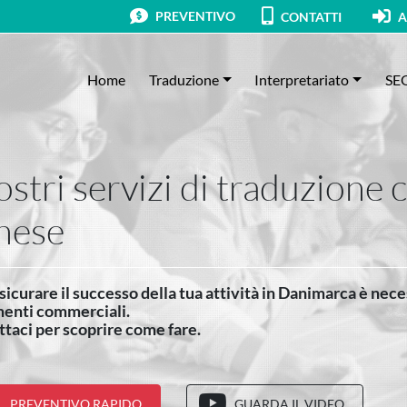
PREVENTIVO
CONTATTI
A
Home
Traduzione
Interpretariato
SE
nostri servizi di traduzione
nese
sicurare il successo della tua attività in Danimarca è nece
enti commerciali.
taci per scoprire come fare.
PREVENTIVO RAPIDO
GUARDA IL VIDEO