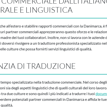
 COMMERCIALE DALL’ITALIAN
RALE E LINGUISTICA
anche all’estero e stabilire rapporti commerciali con la Danimarca, è
uturi partner commerciali apprezzeranno questo sforzo e le relazioni
madre dei tuoi collaboratori. Inoltre, non si lavora con le aziende 
i doversi rivolgere a un traduttore professionista specializzato n
le culture che possa fornirti servizi linguistici di qualità.
NZIA DI TRADUZIONE
a tempo specializzata nella traduzione commerciale. Nel corso deg
ni sia degli aspetti linguistici che di quelli culturali del loro lavoro
 tra due culture e sono quindi i più indicati a tradurre i tuoi
docume
perdere potenziali partner commerciali in Danimarca e affida le tue 
i qualità.