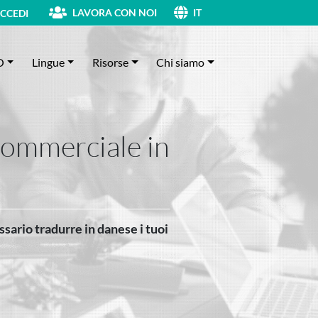
LAVORA CON NOI
CCEDI
IT
O
Lingue
Risorse
Chi siamo
 commerciale in
ssario tradurre in danese i tuoi