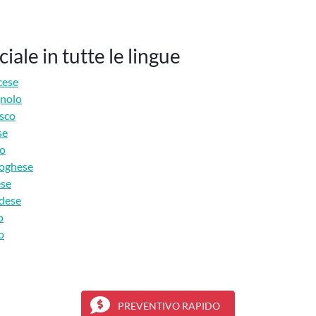
le in tutte le lingue
cese
gnolo
esco
se
bo
toghese
ese
ndese
o
o
PREVENTIVO RAPIDO