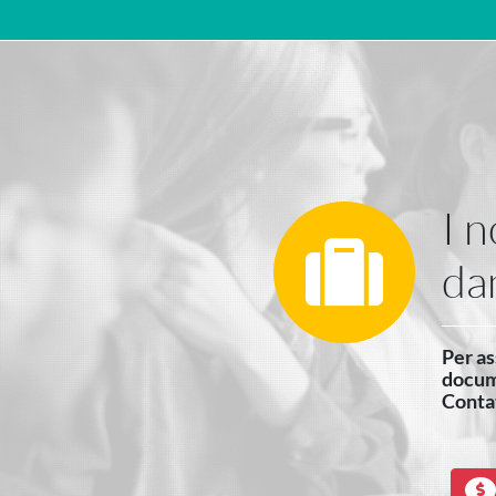
Navigazione principale
I 
da
Per as
docum
Contat