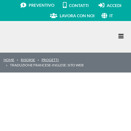
PREVENTIVO
CONTATTI
ACCEDI
LAVORA CON NOI
IT
Navigazione principale
HOME
RISORSE
PROGETTI
TRADUZIONE FRANCESE-INGLESE: SITO WEB