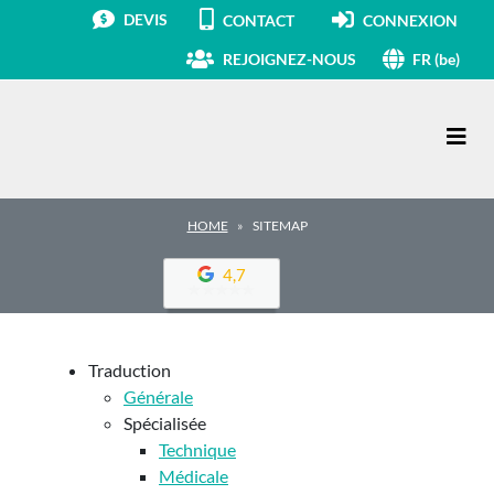
DEVIS
CONTACT
CONNEXION
REJOIGNEZ-NOUS
FR (be)
Main Navigation
HOME
SITEMAP
4,7
Traduction
Générale
Spécialisée
Technique
Médicale