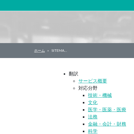
メインナビゲーション
ホーム
SITEMA…
翻訳
サービス概要
対応分野
技術・機械
文化
医学・医薬・医療
法務
金融・会計・財務
科学