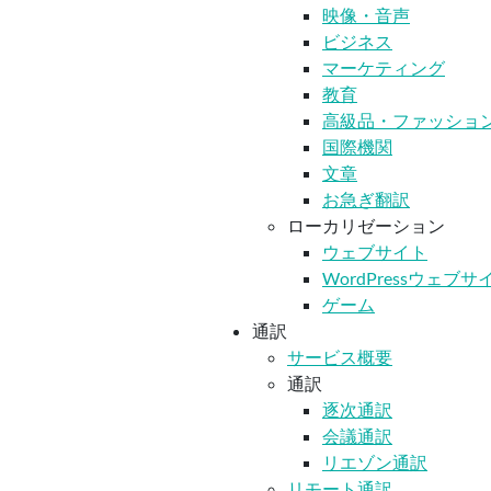
映像・音声
ビジネス
マーケティング
教育
高級品・ファッショ
国際機関
文章
お急ぎ翻訳
ローカリゼーション
ウェブサイト
WordPressウェブサ
ゲーム
通訳
サービス概要
通訳
逐次通訳
会議通訳
リエゾン通訳
リモート通訳