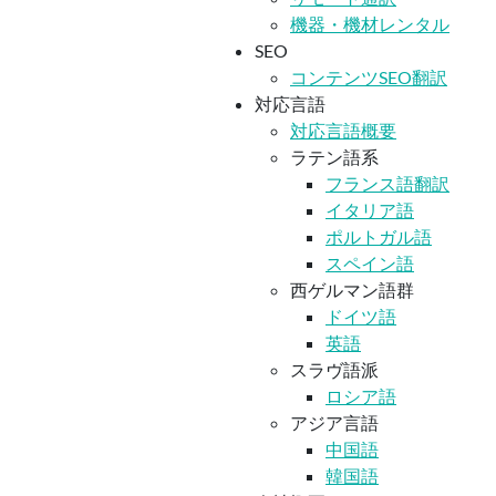
機器・機材レンタル
SEO
コンテンツSEO翻訳
対応言語
対応言語概要
ラテン語系
フランス語翻訳
イタリア語
ポルトガル語
スペイン語
西ゲルマン語群
ドイツ語
英語
スラヴ語派
ロシア語
アジア言語
中国語
韓国語