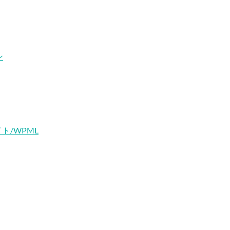
ン
イト/WPML