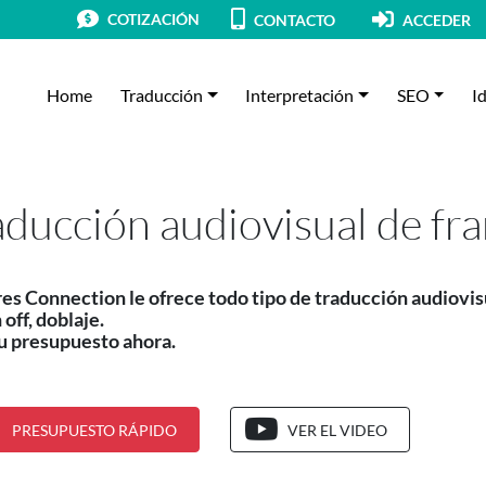
COTIZACIÓN
CONTACTO
ACCEDER
Home
Traducción
Interpretación
SEO
I
aducción audiovisual de fr
es Connection le ofrece todo tipo de traducción audiovisu
 off, doblaje.
u presupuesto ahora.
PRESUPUESTO RÁPIDO
VER EL VIDEO