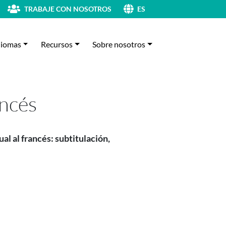
TRABAJE CON NOSOTROS
ES
diomas
Recursos
Sobre nosotros
ancés
al al francés: subtitulación,