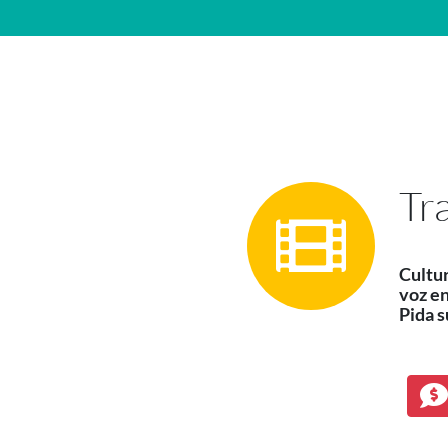
Navegación principal
Tr
Cultur
voz en
Pida s