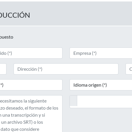
DUCCIÓN
upuesto