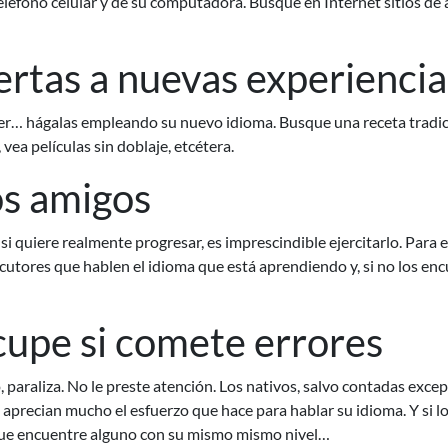
teléfono celular y de su computadora. Busque en Internet
sitios de
uertas a nuevas experiencia
er… hágalas empleando su nuevo idioma. Busque una receta tradicio
, vea películas sin doblaje, etcétera.
os amigos
si quiere realmente progresar, es imprescindible ejercitarlo. Para e
cutores que hablen el idioma que está aprendiendo y, si no los enc
cupe si comete errores
 paraliza. No le preste atención. Los nativos, salvo contadas exce
aprecian mucho el esfuerzo que hace para hablar su idioma. Y si los
 que encuentre alguno con su mismo mismo nivel…