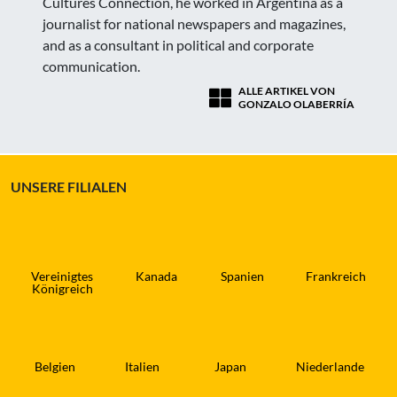
Cultures Connection, he worked in Argentina as a
journalist for national newspapers and magazines,
and as a consultant in political and corporate
communication.
ALLE ARTIKEL VON
GONZALO OLABERRÍA
UNSERE FILIALEN
Vereinigtes
Kanada
Spanien
Frankreich
Königreich
Belgien
Italien
Japan
Niederlande