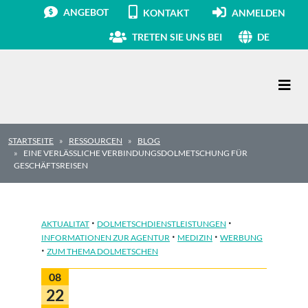
ANGEBOT
KONTAKT
ANMELDEN
TRETEN SIE UNS BEI
DE
Hauptnavigation
STARTSEITE
RESSOURCEN
BLOG
EINE VERLÄSSLICHE VERBINDUNGSDOLMETSCHUNG FÜR
GESCHÄFTSREISEN
·
·
AKTUALITAT
DOLMETSCHDIENSTLEISTUNGEN
·
·
INFORMATIONEN ZUR AGENTUR
MEDIZIN
WERBUNG
·
ZUM THEMA DOLMETSCHEN
08
22