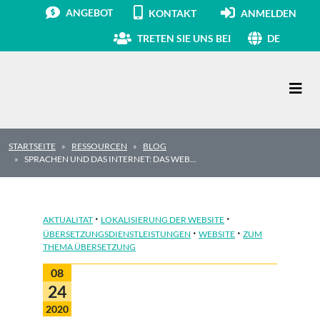
ANGEBOT
KONTAKT
ANMELDEN
TRETEN SIE UNS BEI
DE
Hauptnavigation
STARTSEITE
RESSOURCEN
BLOG
SPRACHEN UND DAS INTERNET: DAS WEB…
·
·
AKTUALITAT
LOKALISIERUNG DER WEBSITE
·
·
ÜBERSETZUNGSDIENSTLEISTUNGEN
WEBSITE
ZUM
THEMA ÜBERSETZUNG
08
24
2020