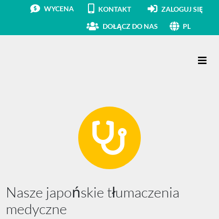
WYCENA
KONTAKT
ZALOGUJ SIĘ
DOŁĄCZ DO NAS
PL
Main Navigation
Nasze japońskie tłumaczenia
medyczne