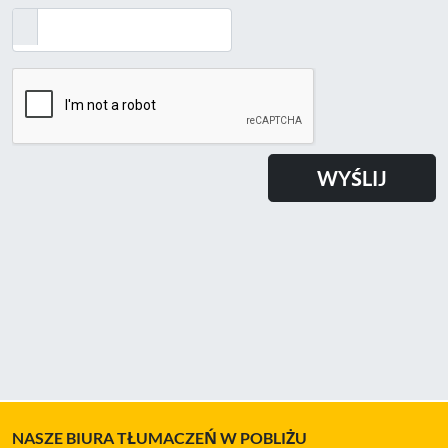
NASZE BIURA TŁUMACZEŃ W POBLIŻU