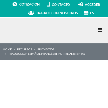
COTIZACIÓN
CONTACTO
ACCEDER
TRABAJE CON NOSOTROS
ES
Navegación principal
HOME
RECURSOS
PROYECTOS
TRADUCCIÓN ESPAÑOL-FRANCÉS: INFORME AMBIENTAL