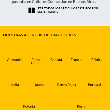
pasantía en Cultures Connection en Buenos Aires.
LEER TODOS LOS ARTÍCULOS ESCRITOS POR
GAELLE HARDY
NUESTRAS AGENCIAS DE TRADUCCIÓN
Alemania
Reino
Canadá
Francia
Bélgica
Unido
Italia
Japón
Países Bajos
Portugal
Polonia
Rusia