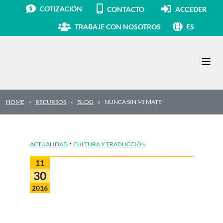
COTIZACIÓN
CONTACTO
ACCEDER
TRABAJE CON NOSOTROS
ES
Navegación principal
HOME
RECURSOS
BLOG
NUNCA SIN MI MATE
·
ACTUALIDAD
CULTURA Y TRADUCCIÓN
11
30
2016