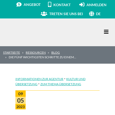
ANGEBOT
KONTAKT
ANMELDEN
TRETEN SIE UNS BEI
DE
Hauptnavigation
STARTSEITE
RESSOURCEN
BLOG
DIE FÜNF WICHTIGSTEN SCHRITTE ZU EINEM…
·
INFORMATIONEN ZUR AGENTUR
KULTUR UND
·
ÜBERSETZUNG
ZUM THEMA ÜBERSETZUNG
09
05
2023